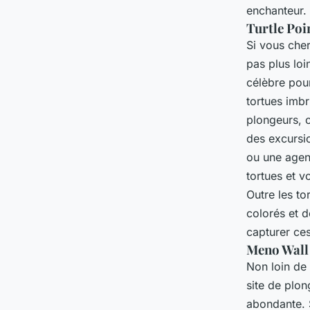
enchanteur.
Turtle Poi
Si vous che
pas plus lo
célèbre pour
tortues imbr
plongeurs, 
des excursio
ou une agen
tortues et v
Outre les to
colorés et 
capturer ce
Meno Wall 
Non loin de
site de plon
abondante. 