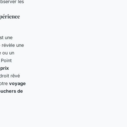
bserver les
xpérience
st une
 révèle une
 ou un
 Point
s
prix
droit rêvé
votre
voyage
ouchers de