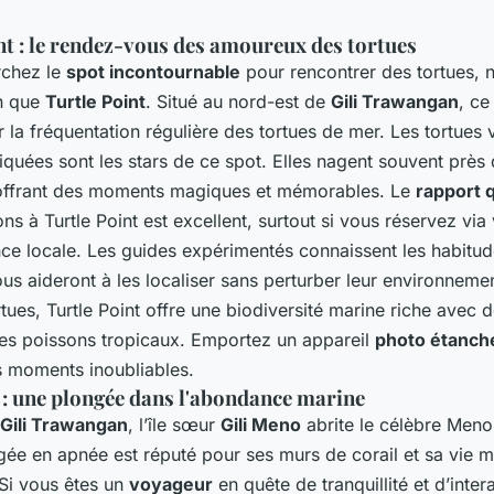
nt : le rendez-vous des amoureux des tortues
rchez le
spot incontournable
pour rencontrer des tortues, 
in que
Turtle Point
. Situé au nord-est de
Gili Trawangan
, ce
 la fréquentation régulière des tortues de mer. Les tortues v
iquées sont les stars de ce spot. Elles nagent souvent près
offrant des moments magiques et mémorables. Le
rapport q
ns à Turtle Point est excellent, surtout si vous réservez via 
ce locale. Les guides expérimentés connaissent les habitu
ous aideront à les localiser sans perturber leur environnemen
rtues, Turtle Point offre une biodiversité marine riche avec 
des poissons tropicaux. Emportez un appareil
photo étanch
s moments inoubliables.
: une plongée dans l'abondance marine
Gili Trawangan
, l’île sœur
Gili Meno
abrite le célèbre Meno
gée en apnée est réputé pour ses murs de corail et sa vie m
Si vous êtes un
voyageur
en quête de tranquillité et d’inter