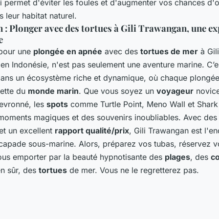
i permet d'éviter les foules et d'augmenter vos chances d'o
 leur habitat naturel.
 : Plonger avec des tortues à Gili Trawangan, une e
e
pour une
plongée en apnée
avec des
tortues de mer
à Gili
en Indonésie, n'est pas seulement une aventure marine. C’e
ans un écosystème riche et dynamique, où chaque plongée
cette du
monde marin
. Que vous soyez un
voyageur
novice
evronné, les
spots
comme Turtle Point, Meno Wall et Shark
 moments magiques et des souvenirs inoubliables. Avec de
et un excellent
rapport qualité/prix
, Gili Trawangan est l'en
capade sous-marine. Alors, préparez vos tubas, réservez 
vous emporter par la beauté hypnotisante des
plages
, des
c
en sûr, des
tortues
de mer. Vous ne le regretterez pas.