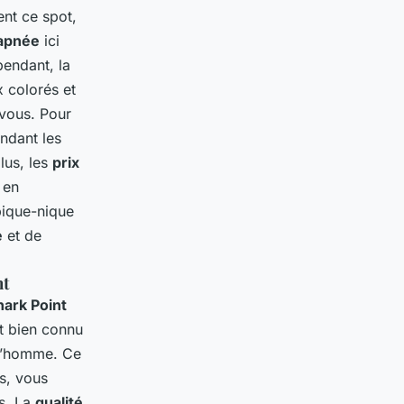
nt ce spot,
apnée
ici
pendant, la
 colorés et
 vous. Pour
ndant les
lus, les
prix
 en
ique-nique
e
et de
nt
hark Point
st bien connu
 l’homme. Ce
s, vous
s. La
qualité