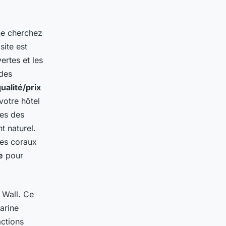
ne cherchez
 site est
ertes et les
 des
ualité/prix
votre hôtel
des des
t naturel.
des coraux
e
pour
 Wall. Ce
arine
actions