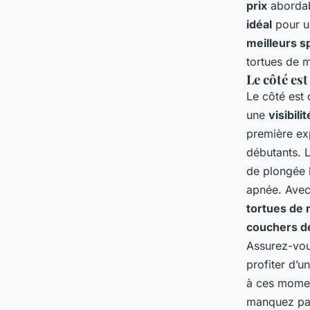
prix
abordab
idéal
pour u
meilleurs s
tortues de m
Le côté est
Le côté est
une
visibilit
première ex
débutants. 
de plongée 
apnée. Avec
tortues de
couchers de
Assurez-vous
profiter d’u
à ces momen
manquez pas