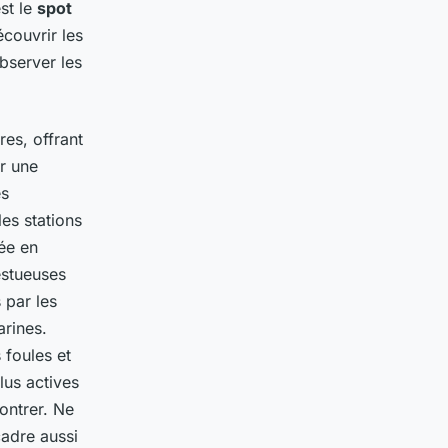
st le
spot
couvrir les
bserver les
es, offrant
ur une
es
les stations
ée en
estueuses
 par les
rines.
 foules et
lus actives
ontrer. Ne
adre aussi