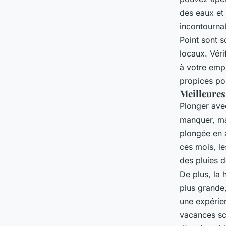
des eaux et 
incontourna
Point sont s
locaux. Véri
à votre empl
propices pou
Meilleures
Plonger ave
manquer, ma
plongée en 
ces mois, le
des pluies d
De plus, la 
plus grande
une expérien
vacances sco