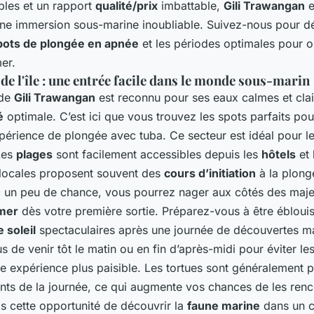
les et un rapport
qualité/prix
imbattable,
Gili Trawangan
e
ne immersion sous-marine inoubliable. Suivez-nous pour dé
pots de plongée en apnée
et les périodes optimales pour o
er.
 de l'île : une entrée facile dans le monde sous-marin
 de
Gili Trawangan
est reconnu pour ses eaux calmes et clair
é
optimale. C’est ici que vous trouvez les spots parfaits po
périence de plongée avec tuba. Ce secteur est idéal pour l
Les
plages
sont facilement accessibles depuis les
hôtels
et 
locales proposent souvent des
cours d’initiation
à la plong
 un peu de chance, vous pourrez nager aux côtés des maj
 mer
dès votre première sortie. Préparez-vous à être éblouis
 soleil
spectaculaires après une journée de découvertes ma
 de venir tôt le matin ou en fin d’après-midi pour éviter les
ne expérience plus paisible. Les tortues sont généralement p
ts de la journée, ce qui augmente vos chances de les renc
 cette opportunité de découvrir la
faune marine
dans un c