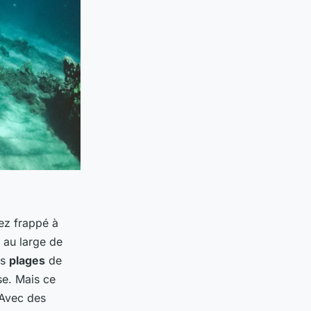
ez frappé à
 au large de
es
plages
de
se. Mais ce
 Avec des