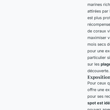
marines rich
attirées par
est plus pro
récompense 
de coraux v
maximiser v
mois secs de
pour une ex
particulier
sur les
plag
découverte.
Exposition
Pour ceux q
offre une e
pour ses req
spot est idé
pouvez aper