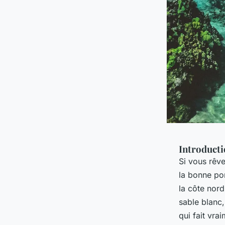
Introduct
Si vous rêv
la bonne po
la côte nor
sable blanc
qui fait vra