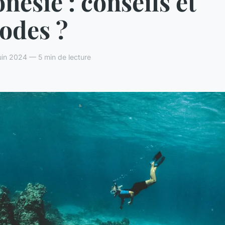
nésie : conseils et
odes ?
in 2024 — 5 min de lecture