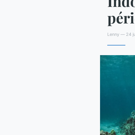
Indo
péri
Lenny — 24 ju