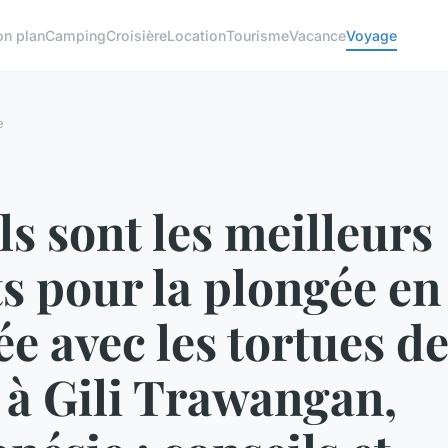
on plan
Camping
Croisière
Location
Tourisme
Vacance
Voyage
e
s sont les meilleurs
s pour la plongée en
e avec les tortues d
 à Gili Trawangan,