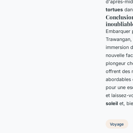
d'après-mid
tortues
dans
Conclusion
inoubliabl
Embarquer 
Trawangan, 
immersion d
nouvelle fa
plongeur ch
offrent des
abordables 
pour une es
et laissez-
soleil
et, bi
Voyage