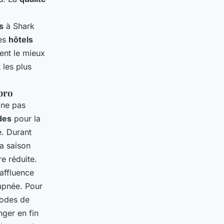
s
à Shark
les
hôtels
ient le mieux
 les plus
 pro
 ne pas
des
pour la
e. Durant
la saison
re réduite.
 affluence
 apnée. Pour
iodes de
nger en fin