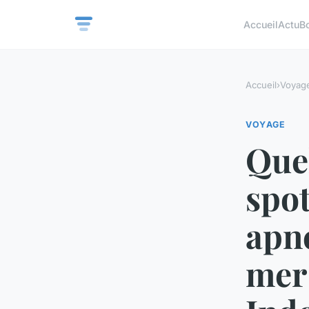
Accueil
Actu
B
Accueil
›
Voyag
VOYAGE
Quel
spot
apné
mer