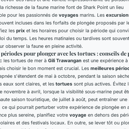
la richesse de la faune marine font de Shark Point un lieu
ble pour les passionnés de
voyages
marins. Les
excursion
ouvent incluses dans les forfaits de plongée proposés par 
fiez les
prix
et les horaires pour choisir la période qui conv
oi du temps. Les heures matinales ou tardives sont souvent
r observer la faune en pleine activité.
 périodes pour plonger avec les tortues : conseils de
c les tortues de mer à
Gili Trawangan
est une expérience à
is choisir le bon moment est crucial. Les
meilleures pério
apnée s'étendent de mai à octobre, pendant la saison sèch
s eaux sont claires, et les
tortues
sont plus actives. Évitez 
e novembre à avril, lorsque la visibilité sous-marine peut êt
haute saison touristique, de juillet à août, peut entraîner une
, ce qui pourrait perturber votre expérience de plongée en
ce plus sereine, planifiez votre
voyage
en dehors des pér
laires et des festivals locaux. En outre, se lever tôt ou plo