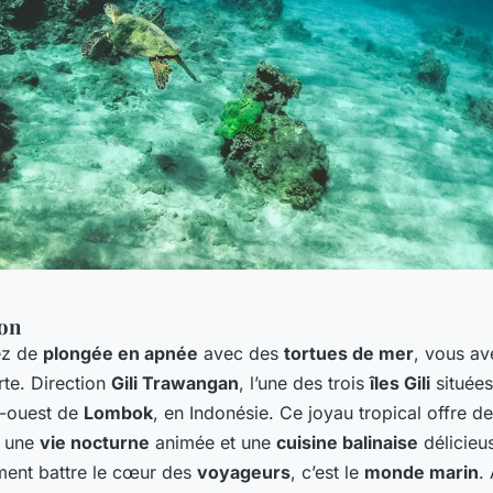
ion
ez de
plongée en apnée
avec des
tortues de mer
, vous av
rte. Direction
Gili Trawangan
, l’une des trois
îles Gili
situées
d-ouest de
Lombok
, en Indonésie. Ce joyau tropical offre d
, une
vie nocturne
animée et une
cuisine balinaise
délicieu
iment battre le cœur des
voyageurs
, c’est le
monde marin
.