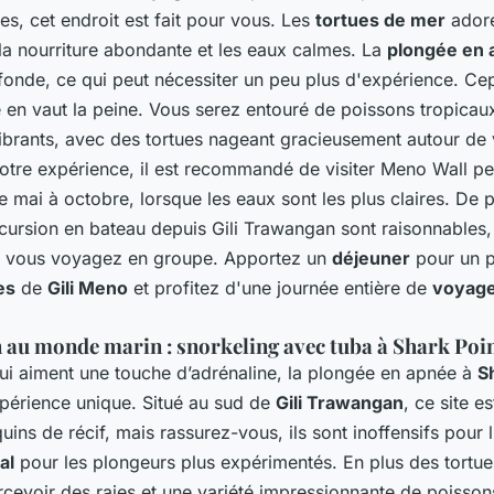
es, cet endroit est fait pour vous. Les
tortues de mer
adore
 la nourriture abondante et les eaux calmes. La
plongée en 
fonde, ce qui peut nécessiter un peu plus d'expérience. Ce
en vaut la peine. Vous serez entouré de poissons tropicaux
ibrants, avec des tortues nageant gracieusement autour de
otre expérience, il est recommandé de visiter Meno Wall pe
 mai à octobre, lorsque les eaux sont les plus claires. De p
cursion en bateau depuis Gili Trawangan sont raisonnables,
 si vous voyagez en groupe. Apportez un
déjeuner
pour un p
es
de
Gili Meno
et profitez d'une journée entière de
voyag
 au monde marin : snorkeling avec tuba à Shark Poi
ui aiment une touche d’adrénaline, la plongée en apnée à
S
xpérience unique. Situé au sud de
Gili Trawangan
, ce site e
uins de récif, mais rassurez-vous, ils sont inoffensifs pour
al
pour les plongeurs plus expérimentés. En plus des tortue
cevoir des raies et une variété impressionnante de poisson