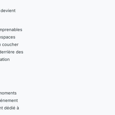
 devient
imprenables
 espaces
u coucher
derrière des
ation
n moments
vénement
nt dédié à