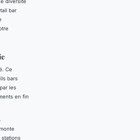
e diversité
ail bar
e
otre
ie
é. Ce
ils bars
par les
ments en fin
s
 monte
 stations