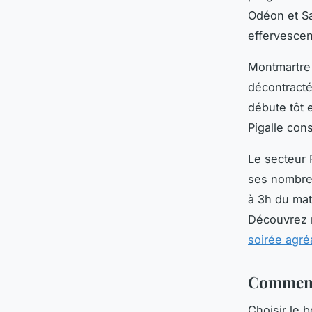
Odéon et S
effervescen
Montmartre 
décontracté
débute tôt 
Pigalle con
Le secteur 
ses nombreu
à 3h du mat
Découvrez 
soirée agré
Comment 
Choisir le 