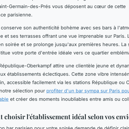
aint-Germain-des-Prés vous déposent au cœur de cette
ce parisienne.
conserve son authenticité bohème avec ses bars à l'at
e et ses terrasses offrant une vue imprenable sur Paris. 
en soirée et se prolonge jusqu'aux premières heures. La 
stitue votre porte d'entrée idéale vers ce quartier emblém
République-Oberkampf attire une clientèle jeune et dyn
x établissements éclectiques. Cette zone vibre intens
in, accessible facilement via les stations République ou
notre sélection pour
profiter d'un bar sympa sur Paris po
able
et créer des moments inoubliables entre amis ou col
choisir l'établissement idéal selon vos envi
bon bar parisien pour votre soirée demande de définir cla