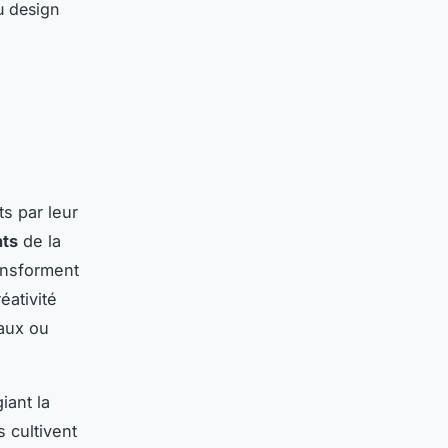
u design
s par leur
nts
de la
ransforment
éativité
caux ou
iant la
 cultivent