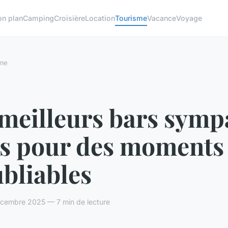
on plan
Camping
Croisière
Location
Tourisme
Vacance
Voyage
sme
meilleurs bars symp
is pour des moments
bliables
cembre 2025 — 7 min de lecture