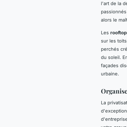
l'art de la 
passionnés 
alors le ma
Les
rooftop
sur les to
perchés cr
du soleil. 
façades disc
urbaine.
Organise
La privatis
d'exceptio
d'entrepris