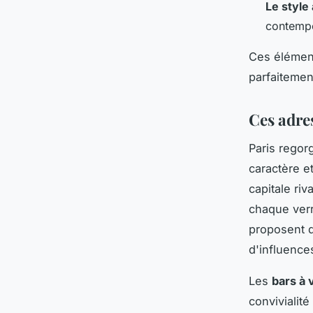
Le style 
contemp
Ces élément
parfaitemen
Ces adres
Paris regor
caractère e
capitale riv
chaque verr
proposent d
d'influence
Les
bars à 
convivialit