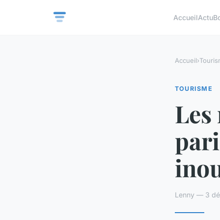
Accueil
Actu
B
Accueil
›
Touri
TOURISME
Les 
par
inou
Lenny — 3 dé