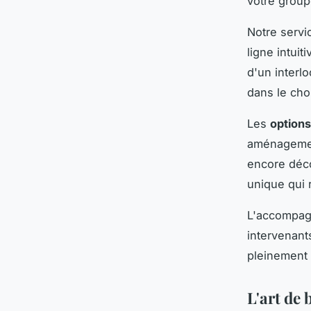
votre group
Notre servi
ligne intui
d'un interl
dans le cho
Les
options
aménagement
encore déco
unique qui 
L'accompagn
intervenant
pleinement 
L'art de 