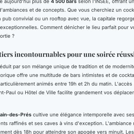
e aujourd'hui plus de
4 500 bars
selon l'INSEE, offrant un
d'ambiances et de concepts. Que vous cherchiez un cockt
un pub convivial ou un rooftop avec vue, la capitale regorg
exceptionnelles. Comment dénicher le lieu parfait pour v
ortie ?
tiers incontournables pour une soirée réuss
éduit par son mélange unique de tradition et de modernit
torique offre une multitude de bars intimistes et de cockta
articulièrement animés entre 19h et 2h du matin. L'accès 
int-Paul ou Hôtel de Ville facilite grandement vos déplace
ain-des-Prés
cultive une élégance intemporelle avec se
nts raffinés et ses caves à vins d'exception. L'ambiance
ment dès 18h pour atteindre son apogée vers minuit. Les