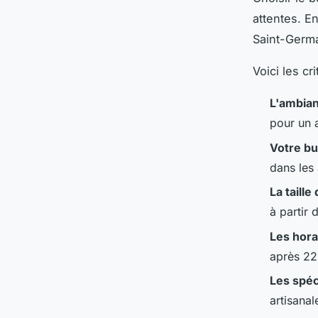
attentes. E
Saint-Germa
Voici les cr
L'ambia
pour un 
Votre b
dans les
La taill
à partir
Les hora
après 22
Les spéc
artisana