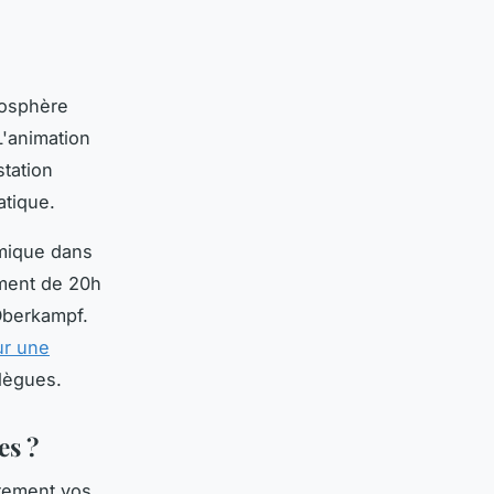
mosphère
L'animation
station
atique.
amique dans
ément de 20h
 Oberkampf.
ur une
lègues.
es ?
irement vos