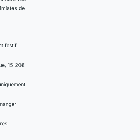
timistes de
t festif
ue, 15-20€
 uniquement
à manger
ères